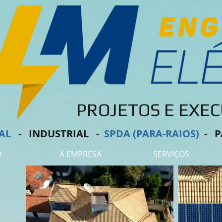
PROJETOS E EXE
AL
- I
NDUSTRIAL -
SPDA (PARA-RAIOS)
-
P
O
A EMPRESA
SERVIÇOS