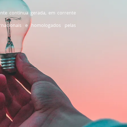
nte contínua gerada, em corrente
ernacionais e homologados pelas