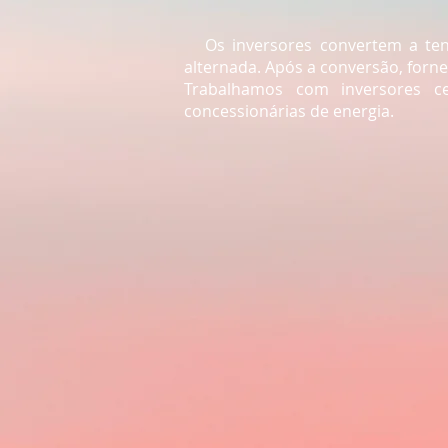
Os inversores convertem a tens
alternada. Após a conversão, forne
Trabalhamos com inversores cer
concessionárias de energia.