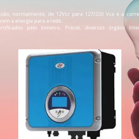
ão, normalmente, de 12Vcc para 127/220 Vca e a corre
cem a energia para a rede.
tificados pelo Inmetro, Precel, diversos órgãos int